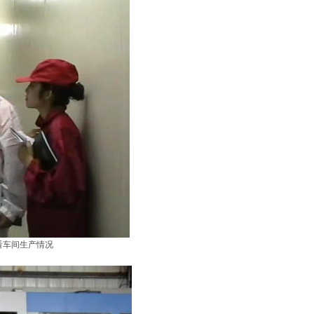
看车间生产情况