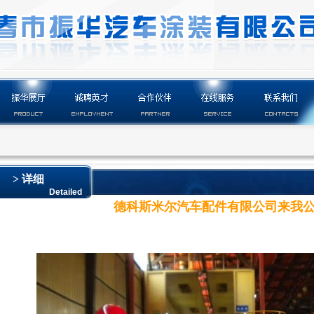
> 详细
Detailed
德科斯米尔汽车配件有限公司来我