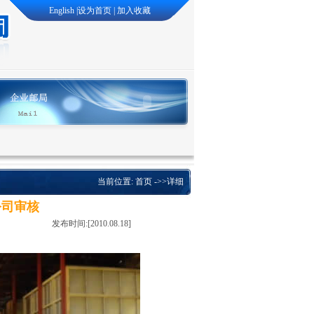
English
|
设为首页
|
加入收藏
当前位置:
首页
->>详细
公司审核
发布时间:
[2010.08.18]