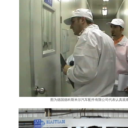
图为德国德科斯米尔汽车配件有限公司代表认真观