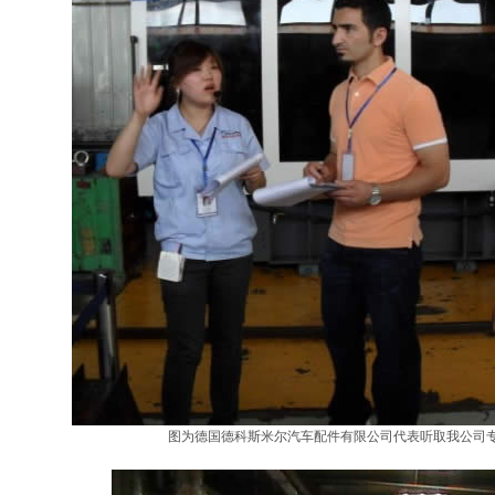
图为德国德科斯米尔汽车配件有限公司代表听取我公司