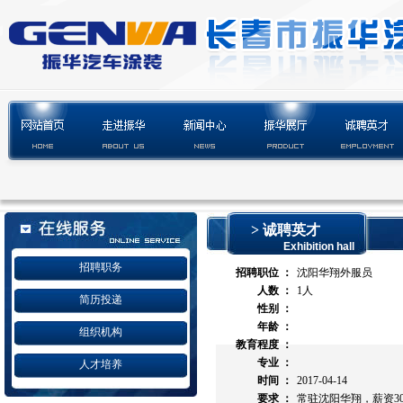
> 诚聘英才
Exhibition hall
招聘职务
招聘职位 ：
沈阳华翔外服员
人数 ：
1人
简历投递
性别 ：
年龄 ：
组织机构
教育程度 ：
专业 ：
人才培养
时间 ：
2017-04-14
要求 ：
常驻沈阳华翔，薪资30