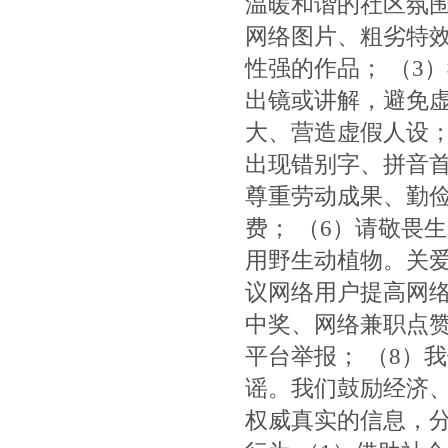
温暖和谐的社区氛围
网络图片、粗劣特
性强的作品； （3
出镜或讲解，避免
大、营造虚假人设；
出现错别字、拼音首
尊重劳动成果、勤
费； （6）请敬畏
用野生动植物。关爱
议网络用户提高网
中奖、网络兼职点
平台举报； （8）
谣。我们鼓励经济
权威真实的信息，分