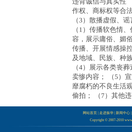
违背诚信与真实性 
作权、商标权等合法
（3）散播虚假、谣
（1）传播软色情
容，展示庸俗、媚俗
传播、开展情感操控
及地域、民族、种
（4）展示各类丧
卖惨内容； （5）
靡腐朽的不良生活观
偷拍； （7）其他
网站首页
|
走进振华
|
新闻中心
Copyright © 2007-2010